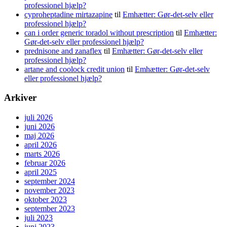
professionel hjælp?
cyproheptadine mirtazapine
til
Emhætter: Gør-det-selv eller
professionel hjælp?
can i order generic toradol without prescription
til
Emhætter:
Gør-det-selv eller professionel hjælp?
prednisone and zanaflex
til
Emhætter: Gør-det-selv eller
professionel hjælp?
artane and coolock credit union
til
Emhætter: Gør-det-selv
eller professionel hjælp?
Arkiver
juli 2026
juni 2026
maj 2026
april 2026
marts 2026
februar 2026
april 2025
september 2024
november 2023
oktober 2023
september 2023
juli 2023
juni 2023