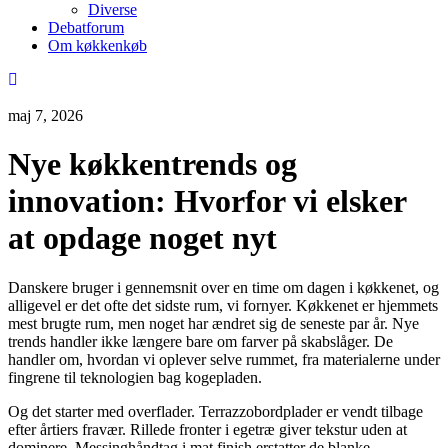
Diverse
Debatforum
Om køkkenkøb
maj 7, 2026
Nye køkkentrends og
innovation: Hvorfor vi elsker
at opdage noget nyt
Danskere bruger i gennemsnit over en time om dagen i køkkenet, og
alligevel er det ofte det sidste rum, vi fornyer. Køkkenet er hjemmets
mest brugte rum, men noget har ændret sig de seneste par år. Nye
trends handler ikke længere bare om farver på skabslåger. De
handler om, hvordan vi oplever selve rummet, fra materialerne under
fingrene til teknologien bag kogepladen.
Og det starter med overflader. Terrazzobordplader er vendt tilbage
efter årtiers fravær. Rillede fronter i egetræ giver tekstur uden at
dominere. Messinghåndtag i mat finish erstatter de blanke