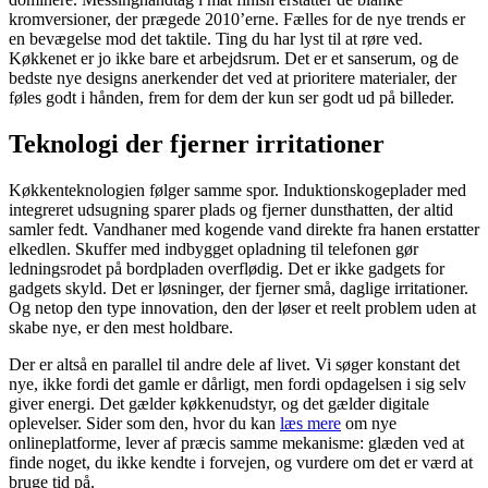
kromversioner, der prægede 2010’erne. Fælles for de nye trends er
en bevægelse mod det taktile. Ting du har lyst til at røre ved.
Køkkenet er jo ikke bare et arbejdsrum. Det er et sanserum, og de
bedste nye designs anerkender det ved at prioritere materialer, der
føles godt i hånden, frem for dem der kun ser godt ud på billeder.
Teknologi der fjerner irritationer
Køkkenteknologien følger samme spor. Induktionskogeplader med
integreret udsugning sparer plads og fjerner dunsthatten, der altid
samler fedt. Vandhaner med kogende vand direkte fra hanen erstatter
elkedlen. Skuffer med indbygget opladning til telefonen gør
ledningsrodet på bordpladen overflødig. Det er ikke gadgets for
gadgets skyld. Det er løsninger, der fjerner små, daglige irritationer.
Og netop den type innovation, den der løser et reelt problem uden at
skabe nye, er den mest holdbare.
Der er altså en parallel til andre dele af livet. Vi søger konstant det
nye, ikke fordi det gamle er dårligt, men fordi opdagelsen i sig selv
giver energi. Det gælder køkkenudstyr, og det gælder digitale
oplevelser. Sider som den, hvor du kan
læs mere
om nye
onlineplatforme, lever af præcis samme mekanisme: glæden ved at
finde noget, du ikke kendte i forvejen, og vurdere om det er værd at
bruge tid på.