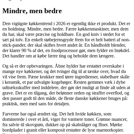
Mindre, men bedre
Den vigtigste køkkentrend i 2026 er egentlig ikke et produkt. Det er
en holdning. Mindre, men bedre. Færre køkkenmaskiner, men dem
du har, skal være præcise og holdbare. En god kniv i stedet for et
sæt på tolv. En enkelt støbejernsgryde frem for et helt batteri af non-
stick-pander, der skal skiftes hvert andet år. En håndholdt blender,
der klarer 90 % af det, en foodprocessor gør, men fylder en brøkdel.
Det handler om at købe færre ting og beholde dem længere.
Og så er der opbevaringen. Åbne hylder har erstattet overskabe i
mange nye køkkener, og det tvinger dig til at tænke over, hvad du
vil vise frem. Pæne krukker med tørre ingredienser, stabelbare skåle
i keramik, et par udvalgte kogebøger. Resten gemmes væk i dybe
udtræksskuffer med inddelere, der gør det muligt at finde alt uden at
grave. Det er en tilgang, der belønner orden og straffer overflod, og
den passer godt til den måde, de fleste danske køkkener bruges på:
praktisk, men med sans for detaljen.
Farverne har også ændret sig. Det helt hvide køkken, som
dominerede i over et årti, viger for varmere toner. Grønne nuancer,
fra salvie til skovgrøn, dukker op på skabslåger og fliser. Mørke
bordplader i granit eller komposit erstatter de lyse marmorkopier.