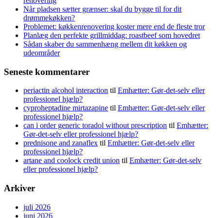
renovering
Når pladsen sætter grænser: skal du bygge til for dit
drømmekøkken?
Problemet: køkkenrenovering koster mere end de fleste tror
Planlæg den perfekte grillmiddag: roastbeef som hovedret
Sådan skaber du sammenhæng mellem dit køkken og
udeområder
Seneste kommentarer
periactin alcohol interaction
til
Emhætter: Gør-det-selv eller
professionel hjælp?
cyproheptadine mirtazapine
til
Emhætter: Gør-det-selv eller
professionel hjælp?
can i order generic toradol without prescription
til
Emhætter:
Gør-det-selv eller professionel hjælp?
prednisone and zanaflex
til
Emhætter: Gør-det-selv eller
professionel hjælp?
artane and coolock credit union
til
Emhætter: Gør-det-selv
eller professionel hjælp?
Arkiver
juli 2026
juni 2026