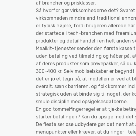
af brancher og prisklasser.
Så hvorfor gør virksomhederne det? Svaret e
virksomheden mindre end traditionel annonc
er typisk højere, fordi brugeren allerede h
der startede i tech-branchen med freemium-
produkter og detailhandel i en helt anden sk
Mealkit-tjenester sender den første kasse til
uden betaling ved tilmelding og håber på, 
af deres produkter som prøvepakker, så du ka
300-400 kr. Selv mobilselskaber er begyndt
det er jo et tegn på, at modellen er ved a
overalt: sænk barrieren, og folk kommer in
strategisk uden at binde sig til noget, der 
smule disciplin med opsigelsesdatoerne.
En god tommelfingerregel er at tjekke betin
starter betalingen? Kan du opsige med det s
De fleste seriøse udbydere gør det nemt a
menupunkter eller kræver, at du ringer i t