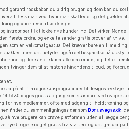
r med garanti redskaber, du aldrig bruger, og dem kan du sort
s overalt, hvis man ved, hvor man skal lede, og det gælder alt
holdning og abonnementsordninger.
 intropriser til at lokke nye kunder ind. Det virker. Mange
den første ordre, og enkelte sender gratis prøver af knive,
gen som en velkomstgestus. Det kræver bare en tilmelding t
 indbakken, men det betyder også reel besparelse på udstyr, 
itchenone og flere andre kører alle den model, og det er neml
encen tvinger dem til at matche hinandens tilbud, og forbru
kenet.
ioder på alt fra regnskabsprogrammer til designværktøjer 
r 14 til 30 dages gratis adgang som standard ved nyoprette
ing for nye medlemmer, ofte med adgang til holdtræning og
nchen finder du sammenligningssider som
Bonusvegas.dk
, de
ng, så nye brugere kan prøve platformen uden at lægge pen
ive nye brugere noget gratis fra starten, og det gælder på 