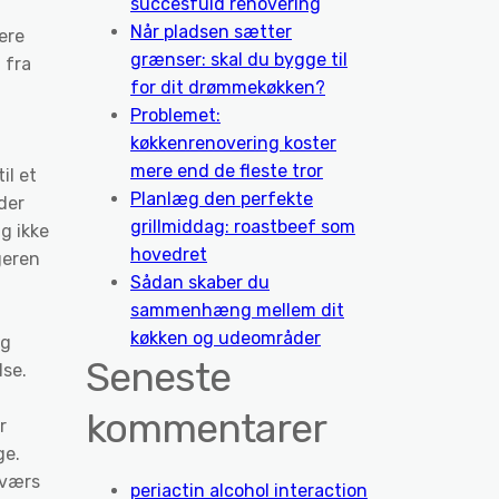
succesfuld renovering
Når pladsen sætter
ere
grænser: skal du bygge til
 fra
for dit drømmekøkken?
Problemet:
køkkenrenovering koster
mere end de fleste tror
il et
Planlæg den perfekte
der
grillmiddag: roastbeef som
ig ikke
hovedret
geren
Sådan skaber du
sammenhæng mellem dit
køkken og udeområder
og
Seneste
lse.
kommentarer
r
ge.
tværs
periactin alcohol interaction