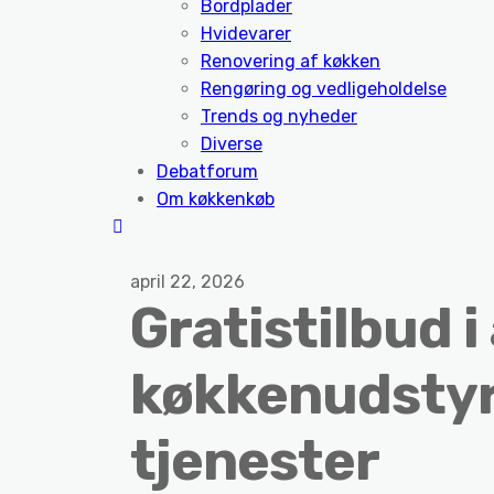
Bordplader
Hvidevarer
Renovering af køkken
Rengøring og vedligeholdelse
Trends og nyheder
Diverse
Debatforum
Om køkkenkøb
april 22, 2026
Gratistilbud i
køkkenudstyr 
tjenester