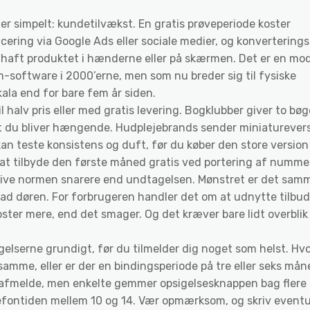
r simpelt: kundetilvækst. En gratis prøveperiode koster
ering via Google Ads eller sociale medier, og konvertering
ar haft produktet i hænderne eller på skærmen. Det er en mod
software i 2000’erne, men som nu breder sig til fysiske
ala end for bare fem år siden.
 halv pris eller med gratis levering. Bogklubber giver to bøg
at du bliver hængende. Hudplejebrands sender miniaturever
n teste konsistens og duft, før du køber den store version 
 at tilbyde den første måned gratis ved portering af numme
t blive normen snarere end undtagelsen. Mønstret er det sam
d ad døren. For forbrugeren handler det om at udnytte tilbu
koster mere, end det smager. Og det kræver bare lidt overblik
gelserne grundigt, før du tilmelder dig noget som helst. Hv
amme, eller er der en bindingsperiode på tre eller seks må
t afmelde, men enkelte gemmer opsigelsesknappen bag flere
elefontiden mellem 10 og 14. Vær opmærksom, og skriv eventu