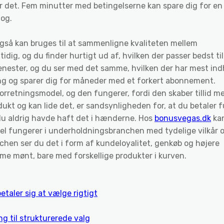
r det. Fem minutter med betingelserne kan spare dig for en
og.
 også kan bruges til at sammenligne kvaliteten mellem
dig, og du finder hurtigt ud af, hvilken der passer bedst til
enester, og du ser med det samme, hvilken der har mest ind
ting og sparer dig for måneder med et forkert abonnement.
forretningsmodel, og den fungerer, fordi den skaber tillid m
ukt og kan lide det, er sandsynligheden for, at du betaler f
du aldrig havde haft det i hænderne. Hos
bonusvegas.dk
ka
el fungerer i underholdningsbranchen med tydelige vilkår 
chen ser du det i form af kundeloyalitet, genkøb og højere
me mønt, bare med forskellige produkter i kurven.
betaler sig at vælge rigtigt
g til strukturerede valg