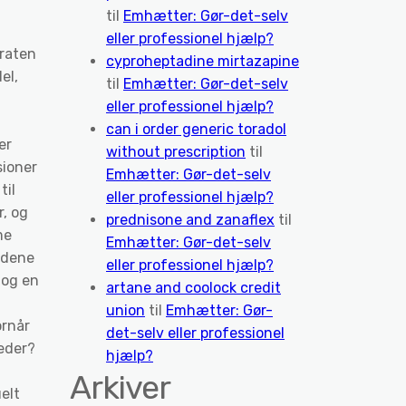
til
Emhætter: Gør-det-selv
eller professionel hjælp?
sraten
cyproheptadine mirtazapine
el,
til
Emhætter: Gør-det-selv
eller professionel hjælp?
can i order generic toradol
er
without prescription
til
sioner
Emhætter: Gør-det-selv
til
eller professionel hjælp?
r, og
prednisone and zanaflex
til
me
Emhætter: Gør-det-selv
ddene
eller professionel hjælp?
 og en
artane and coolock credit
union
til
Emhætter: Gør-
ornår
det-selv eller professionel
neder?
hjælp?
Arkiver
elt