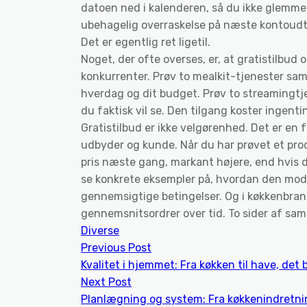
datoen ned i kalenderen, så du ikke glemme
ubehagelig overraskelse på næste kontoudt
Det er egentlig ret ligetil.
Noget, der ofte overses, er, at gratistilbud
konkurrenter. Prøv to mealkit-tjenester samti
hverdag og dit budget. Prøv to streamingtj
du faktisk vil se. Den tilgang koster ingen
Gratistilbud er ikke velgørenhed. Det er en 
udbyder og kunde. Når du har prøvet et prod
pris næste gang, markant højere, end hvis 
se konkrete eksempler på, hvordan den mod
gennemsigtige betingelser. Og i køkkenbran
gennemsnitsordrer over tid. To sider af sam
Diverse
Previous Post
Kvalitet i hjemmet: Fra køkken til have, det 
Next Post
Planlægning og system: Fra køkkenindretnin