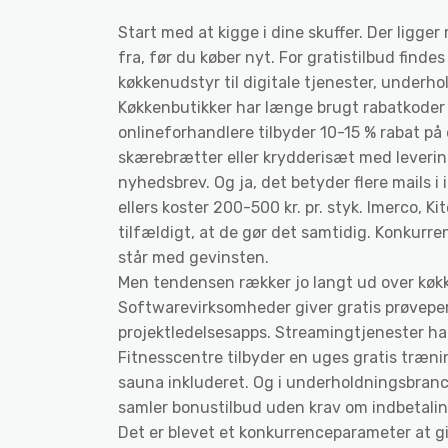
Start med at kigge i dine skuffer. Der ligge
fra, før du køber nyt. For gratistilbud finde
køkkenudstyr til digitale tjenester, under
Køkkenbutikker har længe brugt rabatkoder og
onlineforhandlere tilbyder 10-15 % rabat på 
skærebrætter eller krydderisæt med leverin
nyhedsbrev. Og ja, det betyder flere mails i
ellers koster 200-500 kr. pr. styk. Imerco, K
tilfældigt, at de gør det samtidig. Konkurr
står med gevinsten.
Men tendensen rækker jo langt ud over køk
Softwarevirksomheder giver gratis prøveper
projektledelsesapps. Streamingtjenester ha
Fitnesscentre tilbyder en uges gratis træn
sauna inkluderet. Og i underholdningsbra
samler bonustilbud uden krav om indbetali
Det er blevet et konkurrenceparameter at g