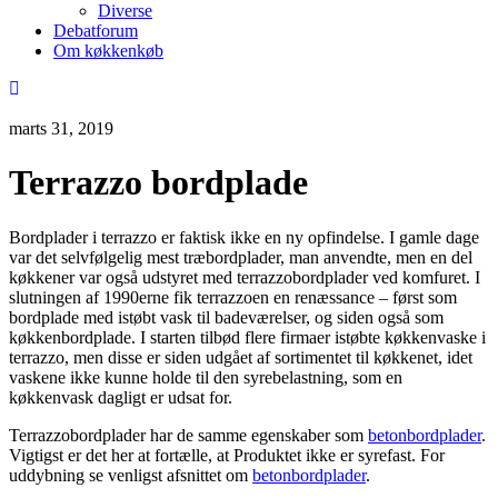
Diverse
Debatforum
Om køkkenkøb
marts 31, 2019
Terrazzo bordplade
Bordplader i terrazzo er faktisk ikke en ny opfindelse. I gamle dage
var det selvfølgelig mest træbordplader, man anvendte, men en del
køkkener var også udstyret med terrazzobordplader ved komfuret. I
slutningen af 1990erne fik terrazzoen en renæssance – først som
bordplade med istøbt vask til badeværelser, og siden også som
køkkenbordplade. I starten tilbød flere firmaer istøbte køkkenvaske i
terrazzo, men disse er siden udgået af sortimentet til køkkenet, idet
vaskene ikke kunne holde til den syrebelastning, som en
køkkenvask dagligt er udsat for.
Terrazzobordplader har de samme egenskaber som
betonbordplader
.
Vigtigst er det her at fortælle, at Produktet ikke er syrefast. For
uddybning se venligst afsnittet om
betonbordplader
.