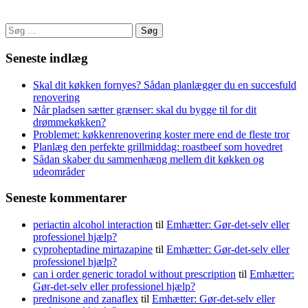
Søg
efter:
Seneste indlæg
Skal dit køkken fornyes? Sådan planlægger du en succesfuld
renovering
Når pladsen sætter grænser: skal du bygge til for dit
drømmekøkken?
Problemet: køkkenrenovering koster mere end de fleste tror
Planlæg den perfekte grillmiddag: roastbeef som hovedret
Sådan skaber du sammenhæng mellem dit køkken og
udeområder
Seneste kommentarer
periactin alcohol interaction
til
Emhætter: Gør-det-selv eller
professionel hjælp?
cyproheptadine mirtazapine
til
Emhætter: Gør-det-selv eller
professionel hjælp?
can i order generic toradol without prescription
til
Emhætter:
Gør-det-selv eller professionel hjælp?
prednisone and zanaflex
til
Emhætter: Gør-det-selv eller