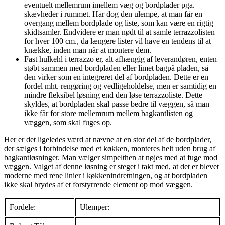
eventuelt mellemrum imellem væg og bordplader pga.
skævheder i rummet. Har dog den ulempe, at man får en
overgang mellem bordplade og liste, som kan være en rigtig
skidtsamler. Endvidere er man nødt til at samle terrazzolisten
for hver 100 cm., da længere lister vil have en tendens til at
knække, inden man når at montere dem.
Fast hulkehl i terrazzo er, alt afhængig af leverandøren, enten
støbt sammen med bordpladen eller limet bagpå pladen, så
den virker som en integreret del af bordpladen. Dette er en
fordel mht. rengøring og vedligeholdelse, men er samtidig en
mindre fleksibel løsning end den løse terrazzoliste. Dette
skyldes, at bordpladen skal passe bedre til væggen, så man
ikke får for store mellemrum mellem bagkantlisten og
væggen, som skal fuges op.
Her er det ligeledes værd at nævne at en stor del af de bordplader,
der sælges i forbindelse med et køkken, monteres helt uden brug af
bagkantløsninger. Man vælger simpelthen at nøjes med at fuge mod
væggen. Valget af denne løsning er steget i takt med, at det er blevet
moderne med rene linier i køkkenindretningen, og at bordpladen
ikke skal brydes af et forstyrrende element op mod væggen.
Fordele:
Ulemper: