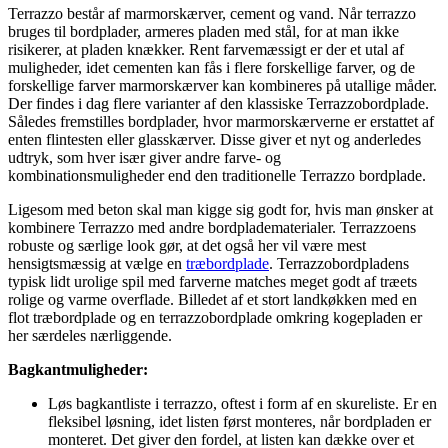
Terrazzo består af marmorskærver, cement og vand. Når terrazzo
bruges til bordplader, armeres pladen med stål, for at man ikke
risikerer, at pladen knækker. Rent farvemæssigt er der et utal af
muligheder, idet cementen kan fås i flere forskellige farver, og de
forskellige farver marmorskærver kan kombineres på utallige måder.
Der findes i dag flere varianter af den klassiske Terrazzobordplade.
Således fremstilles bordplader, hvor marmorskærverne er erstattet af
enten flintesten eller glasskærver. Disse giver et nyt og anderledes
udtryk, som hver især giver andre farve- og
kombinationsmuligheder end den traditionelle Terrazzo bordplade.
Ligesom med beton skal man kigge sig godt for, hvis man ønsker at
kombinere Terrazzo med andre bordpladematerialer. Terrazzoens
robuste og særlige look gør, at det også her vil være mest
hensigtsmæssig at vælge en
træbordplade
. Terrazzobordpladens
typisk lidt urolige spil med farverne matches meget godt af træets
rolige og varme overflade. Billedet af et stort landkøkken med en
flot træbordplade og en terrazzobordplade omkring kogepladen er
her særdeles nærliggende.
Bagkantmuligheder:
Løs bagkantliste i terrazzo, oftest i form af en skureliste. Er en
fleksibel løsning, idet listen først monteres, når bordpladen er
monteret. Det giver den fordel, at listen kan dække over et