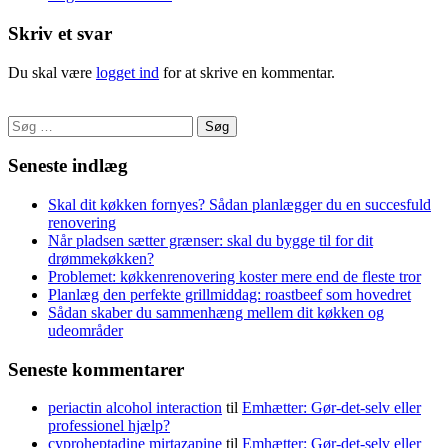
Skriv et svar
Du skal være
logget ind
for at skrive en kommentar.
Søg
efter:
Seneste indlæg
Skal dit køkken fornyes? Sådan planlægger du en succesfuld
renovering
Når pladsen sætter grænser: skal du bygge til for dit
drømmekøkken?
Problemet: køkkenrenovering koster mere end de fleste tror
Planlæg den perfekte grillmiddag: roastbeef som hovedret
Sådan skaber du sammenhæng mellem dit køkken og
udeområder
Seneste kommentarer
periactin alcohol interaction
til
Emhætter: Gør-det-selv eller
professionel hjælp?
cyproheptadine mirtazapine
til
Emhætter: Gør-det-selv eller