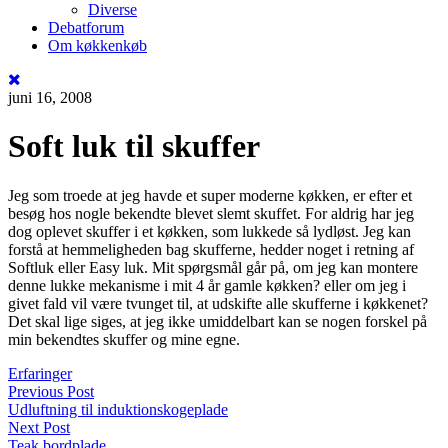
Diverse
Debatforum
Om køkkenkøb
juni 16, 2008
Soft luk til skuffer
Jeg som troede at jeg havde et super moderne køkken, er efter et
besøg hos nogle bekendte blevet slemt skuffet. For aldrig har jeg
dog oplevet skuffer i et køkken, som lukkede så lydløst. Jeg kan
forstå at hemmeligheden bag skufferne, hedder noget i retning af
Softluk eller Easy luk. Mit spørgsmål går på, om jeg kan montere
denne lukke mekanisme i mit 4 år gamle køkken? eller om jeg i
givet fald vil være tvunget til, at udskifte alle skufferne i køkkenet?
Det skal lige siges, at jeg ikke umiddelbart kan se nogen forskel på
min bekendtes skuffer og mine egne.
Erfaringer
Previous Post
Udluftning til induktionskogeplade
Next Post
Teak bordplade