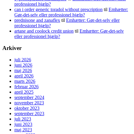
professionel hjælp?
can i order generic toradol without prescription
til
Emhætter:
Gør-det-selv eller professionel hjælp?
prednisone and zanaflex
til
Emhætter: Gør-det-selv eller
professionel hjælp?
artane and coolock credit union
til
Emhætter: Gør-det-selv
eller professionel hjælp?
Arkiver
juli 2026
juni 2026
maj 2026
april 2026
marts 2026
februar 2026
april 2025
september 2024
november 2023
oktober 2023
september 2023
juli 2023
juni 2023
maj 2023