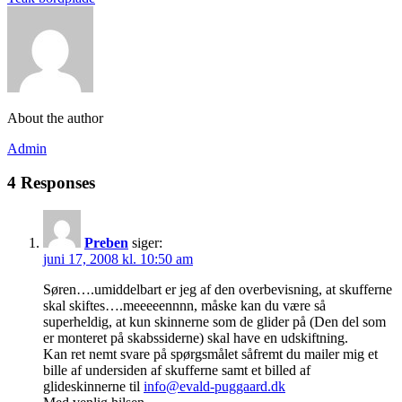
About the author
Admin
4 Responses
Preben
siger:
juni 17, 2008 kl. 10:50 am
Søren….umiddelbart er jeg af den overbevisning, at skufferne
skal skiftes….meeeeennnn, måske kan du være så
superheldig, at kun skinnerne som de glider på (Den del som
er monteret på skabssiderne) skal have en udskiftning.
Kan ret nemt svare på spørgsmålet såfremt du mailer mig et
bille af undersiden af skufferne samt et billed af
glideskinnerne til
info@evald-puggaard.dk