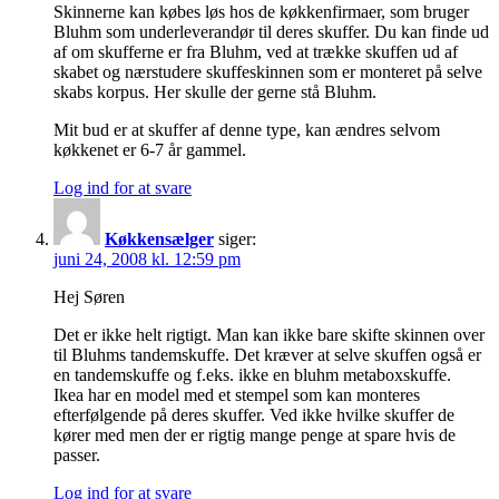
Skinnerne kan købes løs hos de køkkenfirmaer, som bruger
Bluhm som underleverandør til deres skuffer. Du kan finde ud
af om skufferne er fra Bluhm, ved at trække skuffen ud af
skabet og nærstudere skuffeskinnen som er monteret på selve
skabs korpus. Her skulle der gerne stå Bluhm.
Mit bud er at skuffer af denne type, kan ændres selvom
køkkenet er 6-7 år gammel.
Log ind for at svare
Køkkensælger
siger:
juni 24, 2008 kl. 12:59 pm
Hej Søren
Det er ikke helt rigtigt. Man kan ikke bare skifte skinnen over
til Bluhms tandemskuffe. Det kræver at selve skuffen også er
en tandemskuffe og f.eks. ikke en bluhm metaboxskuffe.
Ikea har en model med et stempel som kan monteres
efterfølgende på deres skuffer. Ved ikke hvilke skuffer de
kører med men der er rigtig mange penge at spare hvis de
passer.
Log ind for at svare