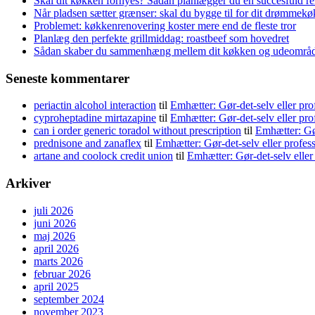
Skal dit køkken fornyes? Sådan planlægger du en succesfuld r
Når pladsen sætter grænser: skal du bygge til for dit drømmek
Problemet: køkkenrenovering koster mere end de fleste tror
Planlæg den perfekte grillmiddag: roastbeef som hovedret
Sådan skaber du sammenhæng mellem dit køkken og udeområ
Seneste kommentarer
periactin alcohol interaction
til
Emhætter: Gør-det-selv eller pro
cyproheptadine mirtazapine
til
Emhætter: Gør-det-selv eller pro
can i order generic toradol without prescription
til
Emhætter: Gør
prednisone and zanaflex
til
Emhætter: Gør-det-selv eller profes
artane and coolock credit union
til
Emhætter: Gør-det-selv eller
Arkiver
juli 2026
juni 2026
maj 2026
april 2026
marts 2026
februar 2026
april 2025
september 2024
november 2023