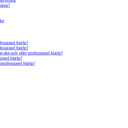
enovering
økken?
der
fessionel hjælp?
fessionel hjælp?
-det-selv eller professionel hjælp?
sionel hjælp?
 professionel hjælp?