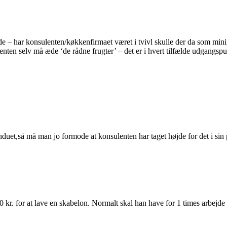
e – har konsulenten/køkkenfirmaet været i tvivl skulle der da som min
lenten selv må æde ‘de rådne frugter’ – det er i hvert tilfælde udgangsp
uet,så må man jo formode at konsulenten har taget højde for det i sin pris
 kr. for at lave en skabelon. Normalt skal han have for 1 times arbejde