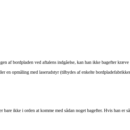
gen af bordpladen ved aftalens indgåelse, kan han ikke bagefter kræve e
n eller en opmåling med laserudstyr (tilbydes af enkelte bordpladefabrik
et er bare ikke i orden at komme med sådan noget bagefter. Hvis han er s