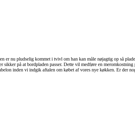
en er nu pludselig kommet i tvivl om han kan måle nøjagtig op så plade
i er sikker på at bordpladen passer. Dette vil medføre en meromkostning p
kabelon inden vi indgik aftalen om købet af vores nye køkken. Er der n