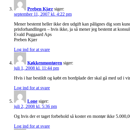
Preben Kjær
siger:
september 11, 2007 kl. 4:22 pm
Mener bestemt heller ikke den udgift kan pålignes dig som kund
prisforhandlingen – hvis ikke, ja så mener jeg bestemt at konsu
Evald Puggaard Aps
Preben Kjær
Log ind for at svare
Køkkenmontøren
siger:
juli 1, 2008 kl. 11:44 pm
Hvis i har bestildt og købt en bordplade der skal gå med ud i vind
Log ind for at svare
Lone
siger:
juli 2, 2008 kl. 5:36 pm
Og hvis der er taget forbehold så koster en montør ikke 5.000,00
Log ind for at svare