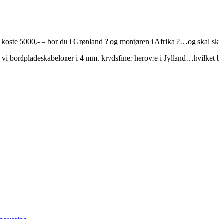
oste 5000,- – bor du i Grønland ? og montøren i Afrika ?…og skal ska
ver vi bordpladeskabeloner i 4 mm. krydsfiner herovre i Jylland…hvilket 