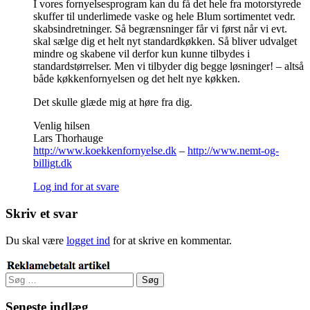
I vores fornyelsesprogram kan du få det hele fra motorstyrede
skuffer til underlimede vaske og hele Blum sortimentet vedr.
skabsindretninger. Så begrænsninger får vi først når vi evt.
skal sælge dig et helt nyt standardkøkken. Så bliver udvalget
mindre og skabene vil derfor kun kunne tilbydes i
standardstørrelser. Men vi tilbyder dig begge løsninger! – altså
både køkkenfornyelsen og det helt nye køkken.
Det skulle glæde mig at høre fra dig.
Venlig hilsen
Lars Thorhauge
http://www.koekkenfornyelse.dk
–
http://www.nemt-og-
billigt.dk
Log ind for at svare
Skriv et svar
Du skal være
logget ind
for at skrive en kommentar.
Søg
efter:
Seneste indlæg