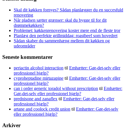
Skal dit køkken fornyes? Sådan planlægger du en succesfuld
renovering
Når pladsen sætter grænser: skal du bygge til for dit
drømmekøkken?
Problemet: køkkenrenovering koster mere end de fleste tror
Planlæg den perfekte grillmiddag: roastbeef som hovedret
Sådan skaber du sammenhæng mellem dit køkken og
udeområder
Seneste kommentarer
periactin alcohol interaction
til
Emhætter: Gør-det-selv eller
professionel hjælp?
cyproheptadine mirtazapine
til
Emhætter: Gør-det-selv eller
professionel hjælp?
can i order generic toradol without prescription
til
Emhætter:
Gør-det-selv eller professionel hjælp?
prednisone and zanaflex
til
Emhætter: Gør-det-selv eller
professionel hjælp?
artane and coolock credit union
til
Emhætter: Gør-det-selv
eller professionel hjælp?
Arkiver