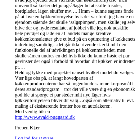
omvendt så koster det jo også/tager tid at skifte frisider,
bordplader, låger, skuffer mv…. Hmm – kunne sagtens finde
på at lave en køkkenfornyelse hvis det var fordi jeg havde en
ejendom stående der skulle ‘salgspimpes’, men skulle jeg selv
blive der og nyde resultatet af jobbet ville jeg nok udskifte
hele pivtøjet og lade en af landets mange kreative
køkkenkonsulenter give et bud på en optimering af køkkenets
indretning samtidig…det går ikke rivende stærkt mht den
funktionelle del af udviklingen på køkkenmarkedet, men
skulle såmen undres en del hvis ikke du kunne høste et par
gevinster der også i forhold til hvordan dit køkken er indrettet
pt….
Held og lykke med projektet uanset hvilket model du vælger.
Vær lige obs på, at langt hovedparten af
køkkenproducenterne har så nogenlunde samme korpusmål i
deres standardprogram – tror det ville være dig en økonomisk
god ide at spørge et par steder mht nye låger hvis
køkkenfornyelsen bliver dit valg…også som alternativ til evt.
maling af eksisterende fronter hos en autolakerer..
Med venlig hilsen
http://www.evald-puggaard.dk
Preben Kjær
Log ind for at svare