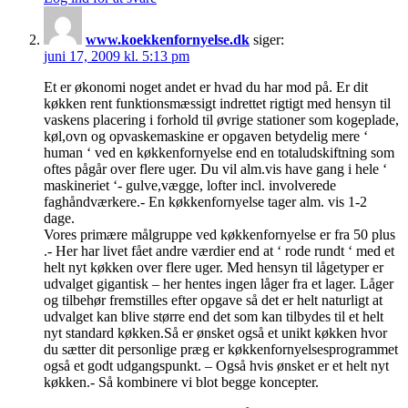
www.koekkenfornyelse.dk
siger:
juni 17, 2009 kl. 5:13 pm
Et er økonomi noget andet er hvad du har mod på. Er dit
køkken rent funktionsmæssigt indrettet rigtigt med hensyn til
vaskens placering i forhold til øvrige stationer som kogeplade,
køl,ovn og opvaskemaskine er opgaven betydelig mere ‘
human ‘ ved en køkkenfornyelse end en totaludskiftning som
oftes pågår over flere uger. Du vil alm.vis have gang i hele ‘
maskineriet ‘- gulve,vægge, lofter incl. involverede
faghåndværkere.- En køkkenfornyelse tager alm. vis 1-2
dage.
Vores primære målgruppe ved køkkenfornyelse er fra 50 plus
.- Her har livet fået andre værdier end at ‘ rode rundt ‘ med et
helt nyt køkken over flere uger. Med hensyn til lågetyper er
udvalget gigantisk – her hentes ingen låger fra et lager. Låger
og tilbehør fremstilles efter opgave så det er helt naturligt at
udvalget kan blive større end det som kan tilbydes til et helt
nyt standard køkken.Så er ønsket også et unikt køkken hvor
du sætter dit personlige præg er køkkenfornyelsesprogrammet
også et godt udgangspunkt. – Også hvis ønsket er et helt nyt
køkken.- Så kombinere vi blot begge koncepter.