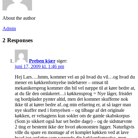
About the author
Admin
2 Responses
Preben kjær
siger:
juni 17, 2009 kl. 1:46 pm
Hej Lars….hmm, kommer vel an på hvad du vil…og hvad du
mener en køkkenfornyelse indebærer – omsat til
mekanikersprog kommer din bil vel næppe til at køre bedre at,
at du får den omlakeret…i køkkensprog = Nye låger, frisider
og bordplader pynter altid, men det kommer skufferne nok
ikke til at kører bedre af..og min erfarring er, at så tager man
nye skuffer med i fornyelsen – og tilbage af det originale
køkken, er velsagtens kun sokler om de gamle skabskorpus
(Som jo sikkert også har set bedre dage) – og de sidstnævnte
2 ting er bestemt ikke der hvori økonomien ligger. Naturligvis
ville du spare en montage af et komplet køkken ved at lave
hvad jeg opfatter som værende din køkkenfornyelse, men