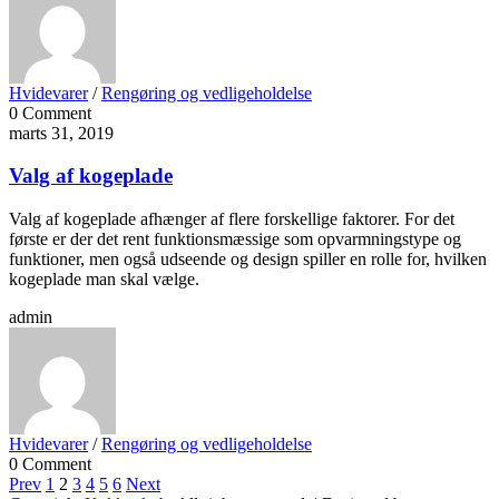
Hvidevarer
/
Rengøring og vedligeholdelse
0 Comment
marts 31, 2019
Valg af kogeplade
Valg af kogeplade afhænger af flere forskellige faktorer. For det
første er der det rent funktionsmæssige som opvarmningstype og
funktioner, men også udseende og design spiller en rolle for, hvilken
kogeplade man skal vælge.
admin
Hvidevarer
/
Rengøring og vedligeholdelse
0 Comment
Indlægsinddeling
Page
Page
Page
Page
Page
Page
Prev
1
2
3
4
5
6
Next