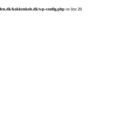
den.dk/kokkenkob.dk/wp-config.php
on line
21