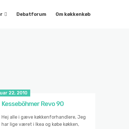
er
Debatforum
Om køkkenkøb
1
uar 22, 2010
Kesseböhmer Revo 90
Hej alle i gæve køkkenforhandlere, Jeg
har lige været i Ikea og købe køkken,